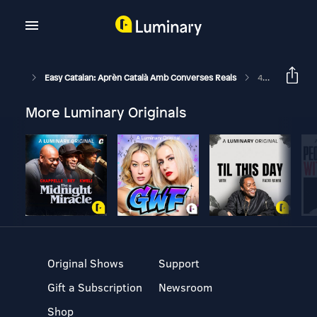
Easy Catalan: Aprèn Català Amb Converses Reals
4: Els Somnis De La Brianna
More Luminary Originals
Original Shows
Support
Gift a Subscription
Newsroom
Shop