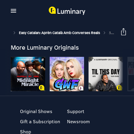
Easy Catalan: Aprèn Català Amb Converses Reals
37: Què Fem En El Temps Lliure?
More Luminary Originals
Original Shows
Support
Gift a Subscription
Newsroom
Shop