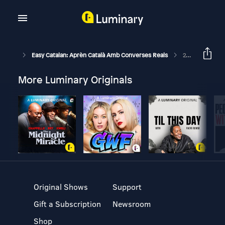
Easy Catalan: Aprèn Català Amb Converses Reals
213: Llengua, Ciència I Supercomputació
More Luminary Originals
Original Shows
Support
Gift a Subscription
Newsroom
Shop