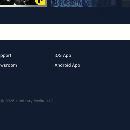
pport
iOS App
ewsroom
Android App
© 2026 Luminary Media, LLC