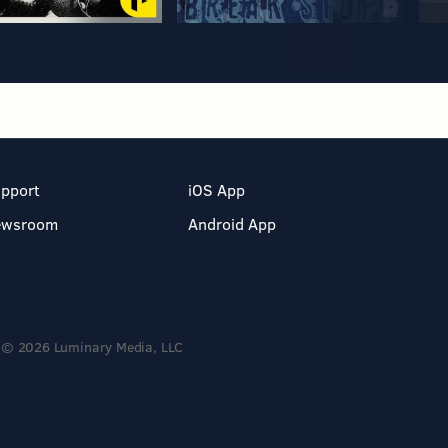
pport
iOS App
ewsroom
Android App
© 2026 Luminary Media, LLC