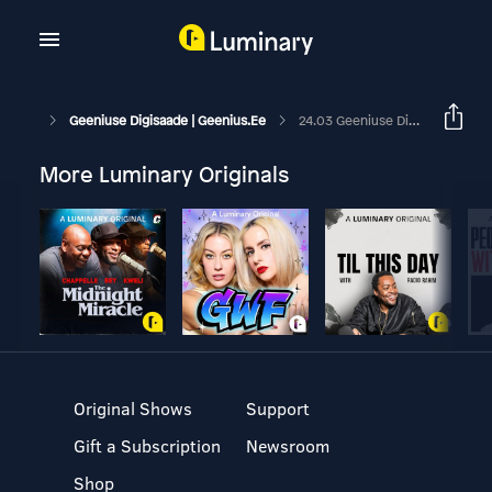
Geeniuse Digisaade | Geenius.ee
24.03 Geeniuse Digisaade: Vaidlus Jälgimisühiskonna Üle Ja Nõuanded Autostereo Uuendamiseks
More Luminary Originals
Original Shows
Support
Gift a Subscription
Newsroom
Shop