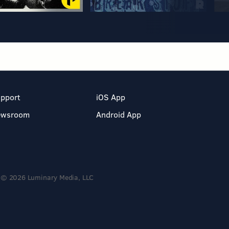
pport
iOS App
ewsroom
Android App
© 2026 Luminary Media, LLC