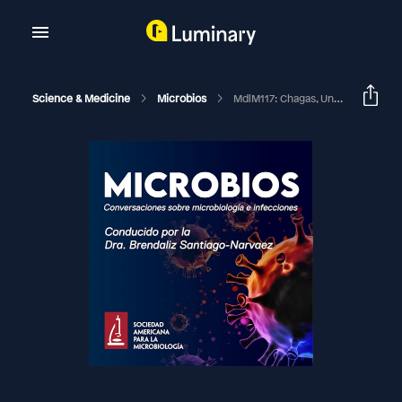
Science & Medicine
Microbios
MdlM117: Chagas, Una Infección Olvidada...., Por Los Países Industrializados Con Michael Levy