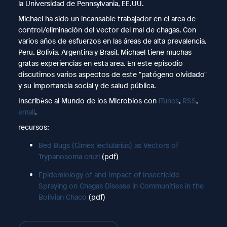
la Universidad de Pennsylvania, EE.UU.
Michael ha sido un incansable trabajador en el area de
control/eliminación del vector del mal de chagas. Con
varios años de esfuerzos en las áreas de alta prevalencia,
Peru, Bolivia, Argentina y Brasil, Michael tiene muchas
gratas experiencias en esta area. En este episodio
discutimos varios aspectos de este "patógeno olvidado"
y su importancia social y de salud pública.
Inscribѐse al Mundo de los Microbios con
iTunes
,
RSS
,
email
.
recursos:
Bed Bugs (Cimex lectularius) as Vectors of
Trypanosoma cruzi
(pdf)
Epidemiology of and Impact of Insecticide
Spraying on Chagas Disease in Communities in the
Bolivian Chaco
(pdf)