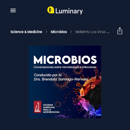
Science & Medicine
Microbios
MdlM115: Los Virus Entéricos Humanos, Un Gran Problema Para La Salud Pública Con Albert Bosh